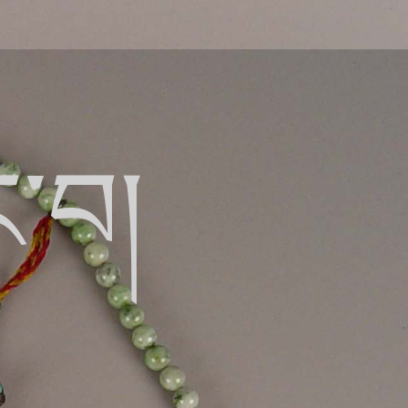
ེང་བ།