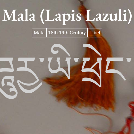
Mala (Lapis Lazuli)
Mala
18th-19th Century
Tibet
ཌཱུརྱ་ཡི་ཕྲེང