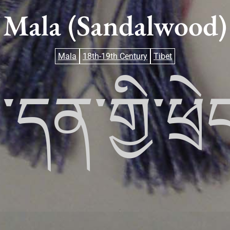
Mala (Sandalwood)
Mala
18th-19th Century
Tibet
དན་གྱི་ཕྲེ