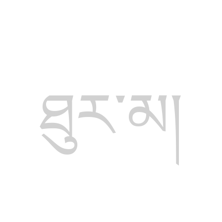
ཐུར་མ།