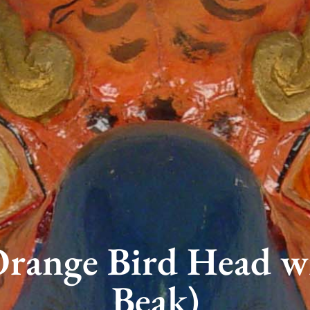
range Bird Head w
Beak)