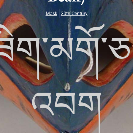
Mask
20th Century
ཟིག་མགོ་ཅན
འབག