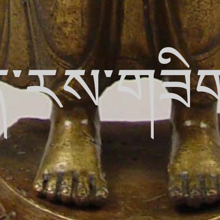
ྱན་རས་གཟི