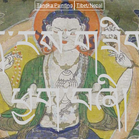
Tangka Painting
Tibet/Nepal
ྱན་རས་གཟི
ཕྱག་བཞི།