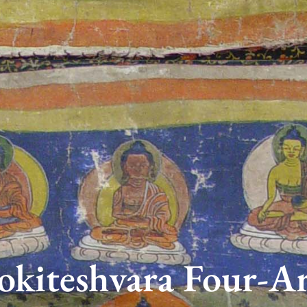
okiteshvara Four-