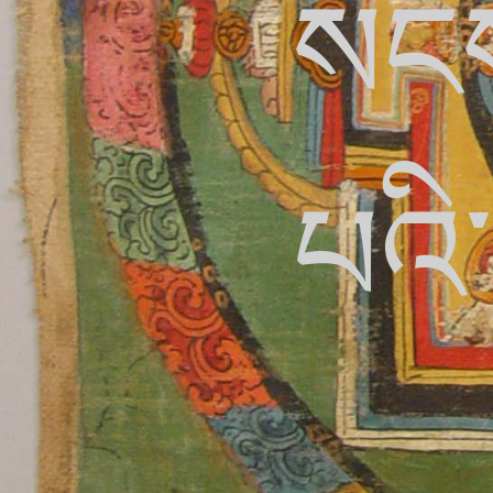
སངས་
པའི