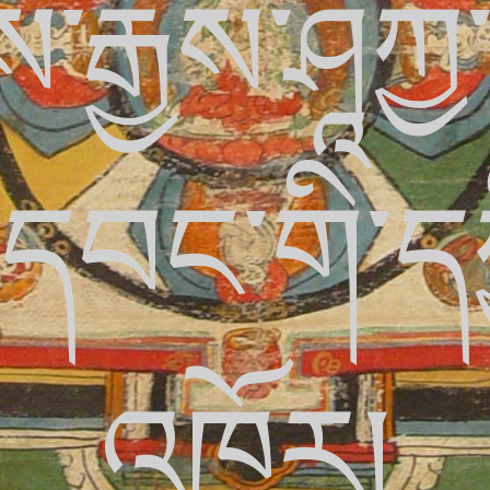
རྒྱས་ཤཱཀྱ
་དབང་གི་དཀ
འཁོར།