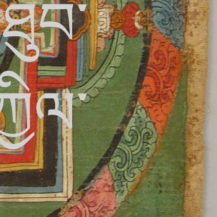
་ཐུབ་
ྱིལ་