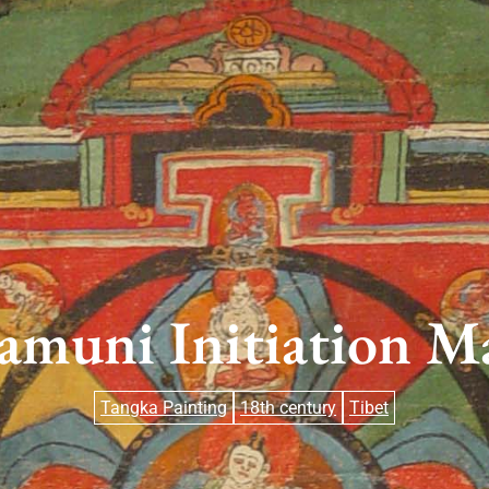
amuni Initiation M
Tangka Painting
18th century
Tibet