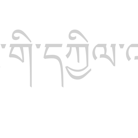
གི་དཀྱིལ་