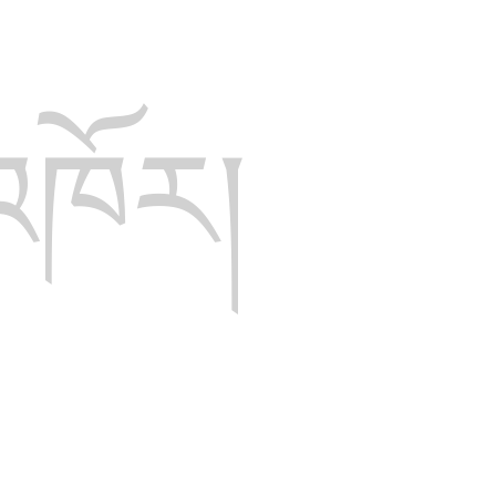
འཁོར།