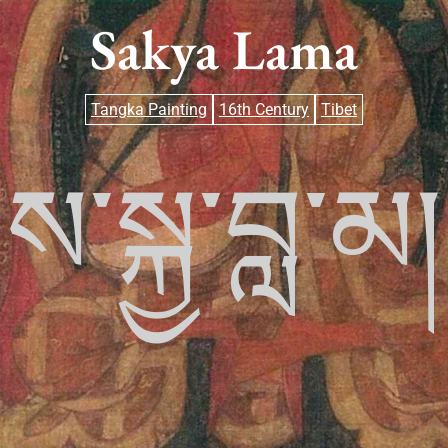
Sakya Lama
Tangka Painting
16th Century
Tibet
ས་སྐྱ་བླ་མ།